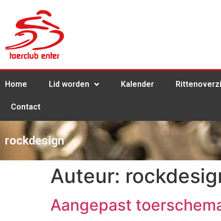
Home
Lid worden
Kalender
Rittenoverz
Contact
rockdesign
Auteur:
rockdesig
Aangepast toerschem