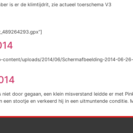
r is er de klimtijdrit, zie actueel toerschema V3
ty_489264293.gpx”]
2014
wp-content/uploads/2014/06/Schermafbeelding-2014-06-26-om-
014
 niet door gegaan, een klein misverstand leidde er met Pinks
gen een stootje en verkeerd hij in een uitmuntende conditie.