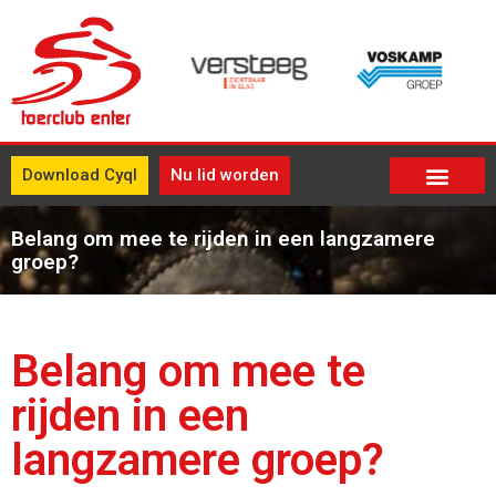
Download Cyql
Nu lid worden
Belang om mee te rijden in een langzamere
groep?
Belang om mee te
rijden in een
langzamere groep?