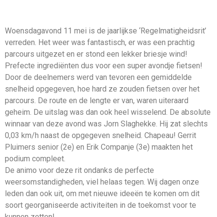
Woensdagavond 11 mei is de jaarlijkse ‘Regelmatigheidsrit’
verreden. Het weer was fantastisch, er was een prachtig
parcours uitgezet en er stond een lekker briesje wind!
Prefecte ingrediënten dus voor een super avondje fietsen!
Door de deelnemers werd van tevoren een gemiddelde
snelheid opgegeven, hoe hard ze zouden fietsen over het
parcours. De route en de lengte er van, waren uiteraard
geheim. De uitslag was dan ook heel wisselend. De absolute
winnaar van deze avond was Jorn Slaghekke. Hij zat slechts
0,03 km/h naast de opgegeven snelheid. Chapeau! Gerrit
Pluimers senior (2e) en Erik Companje (3e) maakten het
podium compleet.
De animo voor deze rit ondanks de perfecte
weersomstandigheden, viel helaas tegen. Wij dagen onze
leden dan ook uit, om met nieuwe ideeën te komen om dit
soort georganiseerde activiteiten in de toekomst voor te
kunnen zetten!