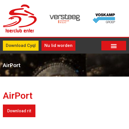
Download Cyql
Nu lid worden
AirPort
AirPort
Download rit