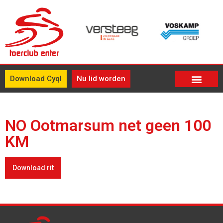
Download Cyql
Nu lid worden
NO Ootmarsum net geen 100
KM
Download rit