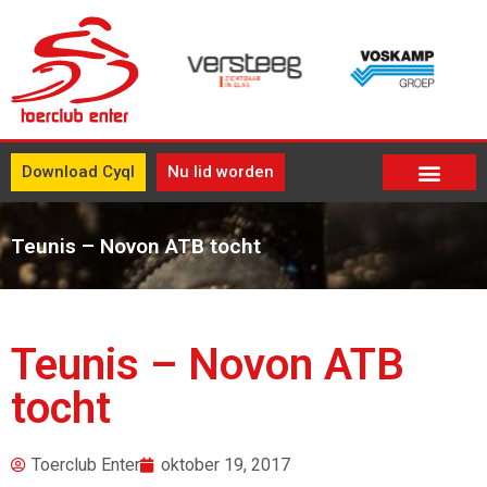
Download Cyql
Nu lid worden
Teunis – Novon ATB tocht
Teunis – Novon ATB
tocht
Toerclub Enter
oktober 19, 2017